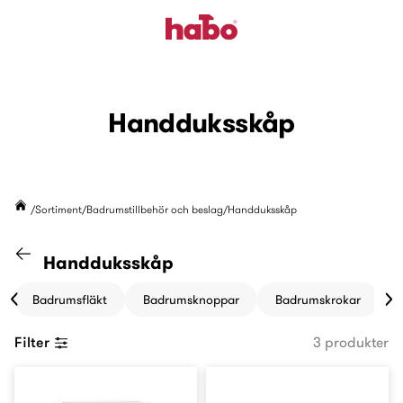
Handduksskåp
Sortiment
Badrumstillbehör och beslag
Handduksskåp
Gå till kategorin "Badrumstillbehör och b
Handduksskåp
Badrumsfläkt
Badrumsknoppar
Badrumskrokar
B
Filter
3 produkter