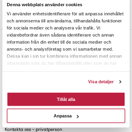
Denna webbplats använder cookies
Nyckel (till ny modell) 300
Vi använder enhetsidentifierare för att anpassa innehållet
och annonserna till användarna, tillhandahålla funktioner
för sociala medier och analysera vår trafik. Vi
vidarebefordrar även sådana identifierare och annan
information från din enhet till de sociala medier och
annons- och analysföretag som vi samarbetar med.
Dessa kan i sin tur kombinera informationen med annan
Habo Gruppen AB
information som du har tillhandahållit eller som de har
Box 223
samlat in när du har använt deras tjänster.
551 14 Jönköping
Visa detaljer
Prenumerera på vårt nyhetsbrev
Tillåt alla
Kontakta oss
Anpassa
Kontakta oss – privatperson