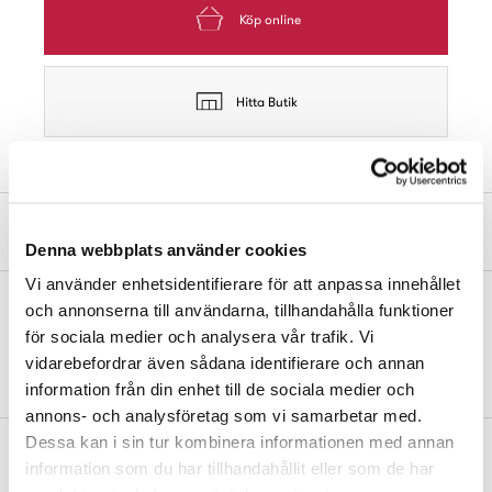
Köp online
Hitta Butik
Produktbeskrivning
Denna webbplats använder cookies
Vi använder enhetsidentifierare för att anpassa innehållet
och annonserna till användarna, tillhandahålla funktioner
Universaldusch med 1,5 meter duschslang. Handdusch med
för sociala medier och analysera vår trafik. Vi
avstängningsknapp för tvättställ eller bidé. Monteras med
vidarebefordrar även sådana identifierare och annan
medföljande omkastare på befintlig tvättställsblandare.
information från din enhet till de sociala medier och
annons- och analysföretag som vi samarbetar med.
Dessa kan i sin tur kombinera informationen med annan
Mått och dimensioner
information som du har tillhandahållit eller som de har