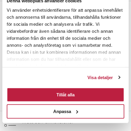
Denna webbplats använder cookies
Vi använder enhetsidentifierare för att anpassa innehållet
Komplett duschset med handdusch, duschstång och elastisk
och annonserna till användarna, tillhandahålla funktioner
duschslang.
för sociala medier och analysera vår trafik. Vi
vidarebefordrar även sådana identifierare och annan
Handduschen har tre stråltyper och Rubber Clean-gummi som gör
information från din enhet till de sociala medier och
det enkelt att avlägsna kalk från munstycket. Duschhuvudet har
diameter 110 mm. 750 mm duschstång med flexibelt övre väggfäste.
annons- och analysföretag som vi samarbetar med.
Använd gamla skruvhål. Elastisk duschslang i rostfritt stål, 1500-
Dessa kan i sin tur kombinera informationen med annan
2000 mm.
information som du har tillhandahållit eller som de har
samlat in när du har använt deras tjänster.
Passar alla blandare och duschar, G1/2
Vattensparfunktion, 6,5 liter / minut
Visa detaljer
Använd de medföljande svarta packningarna vid installation. Får
ej stå under konstant tryck.
Tillåt alla
Anpassa
Mått och dimensioner