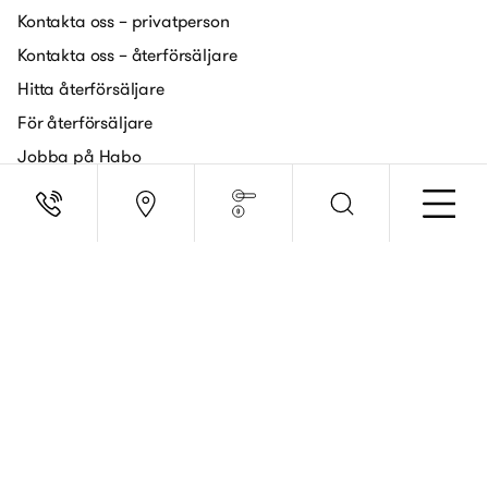
Kontakta oss – privatperson
Kontakta oss – återförsäljare
Hitta återförsäljare
För återförsäljare
Jobba på Habo
Cookies
Tillgänglighetsredogörelse
Guider
Monteringsanvisningar
Skötselråd
För Arkitekter
FAQ
Digitala broschyrer
Vårt varumärke