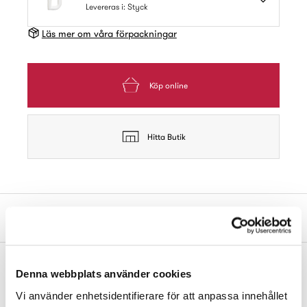
Levereras i: Styck
Läs mer om våra förpackningar
Köp online
Hitta Butik
Produktbeskrivning
Bokstav D av plast. Med klack för smidig fastsättning på räfflad
Denna webbplats använder cookies
pannå. Passar brevinkast och namnskylt. Höjd 13 mm.
Vi använder enhetsidentifierare för att anpassa innehållet