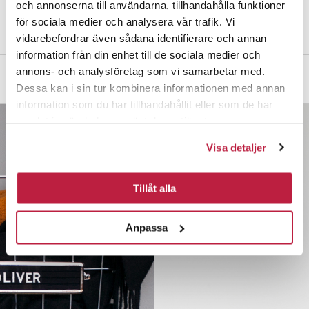
och annonserna till användarna, tillhandahålla funktioner
För återförsäljare: säljes i förpackning om 10 st.
för sociala medier och analysera vår trafik. Vi
vidarebefordrar även sådana identifierare och annan
information från din enhet till de sociala medier och
annons- och analysföretag som vi samarbetar med.
Mått och dimensioner
Dessa kan i sin tur kombinera informationen med annan
information som du har tillhandahållit eller som de har
samlat in när du har använt deras tjänster.
Visa detaljer
Tillåt alla
Anpassa