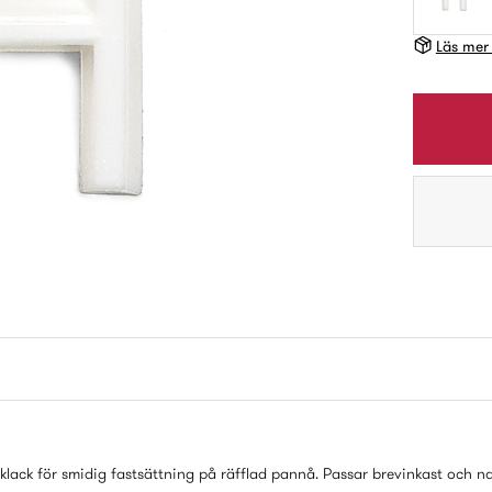
Läs mer
 klack för smidig fastsättning på räfflad pannå. Passar brevinkast och n