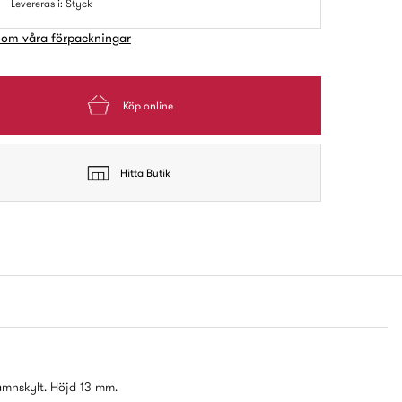
Levereras i: Styck
 om våra förpackningar
Köp online
Hitta Butik
amnskylt. Höjd 13 mm.