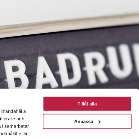
Tillåt alla
illhandahålla
ifierare och
Anpassa
 vi samarbetar
ahållit eller