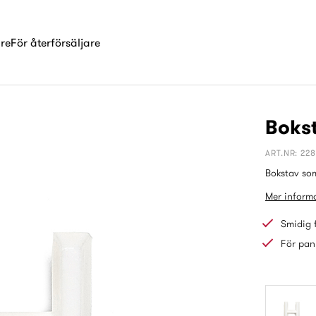
are
För återförsäljare
Bokst
ART.NR: 22
Bokstav som
Mer informa
Smidig 
För pan