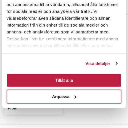
Montering & övriga dokument
och annonserna till användarna, tillhandahålla funktioner
för sociala medier och analysera vår trafik. Vi
vidarebefordrar även sådana identifierare och annan
information från din enhet till de sociala medier och
Komplettera gärna med
annons- och analysföretag som vi samarbetar med.
Dessa kan i sin tur kombinera informationen med annan
information som du har tillhandahållit eller som de har
samlat in när du har använt deras tjänster.
Visa detaljer
Tillåt alla
Anpassa
Låshus för skjutdörr 64249
Krom