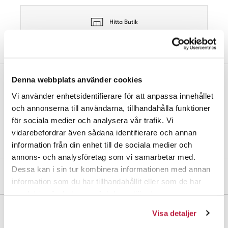
Hitta Butik
Denna webbplats använder cookies
Produktbeskrivning
Vi använder enhetsidentifierare för att anpassa innehållet
och annonserna till användarna, tillhandahålla funktioner
för sociala medier och analysera vår trafik. Vi
Fjädersprint av stål. Ø 2,0 mm. Längd 55 mm. I förpackning med 2
vidarebefordrar även sådana identifierare och annan
st.
information från din enhet till de sociala medier och
annons- och analysföretag som vi samarbetar med.
Dessa kan i sin tur kombinera informationen med annan
Mått och dimensioner
information som du har tillhandahållit eller som de har
samlat in när du har använt deras tjänster.
Visa detaljer