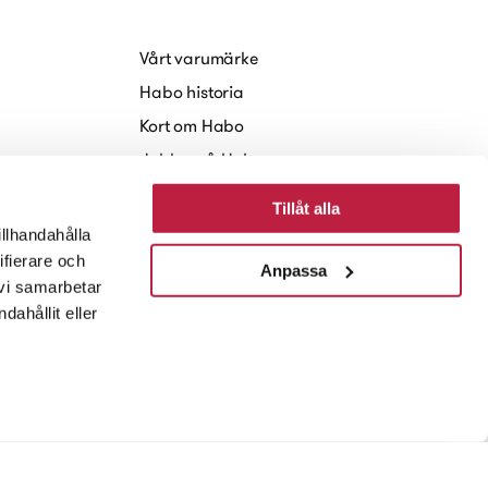
Vårt varumärke
Habo historia
Kort om Habo
Jobba på Habo
Hållbarhet
Tillåt alla
Nyheter och Press
illhandahålla
ifierare och
Anpassa
 vi samarbetar
ahållit eller