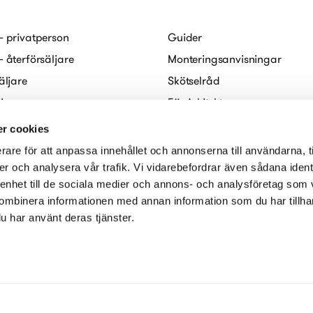
– privatperson
Guider
– återförsäljare
Monteringsanvisningar
äljare
Skötselråd
ljare
För Arkitekter
abo
FAQ
r cookies
Digitala broschyrer
rare för att anpassa innehållet och annonserna till användarna, t
redogörelse
er och analysera vår trafik. Vi vidarebefordrar även sådana ident
 enhet till de sociala medier och annons- och analysföretag som
ombinera informationen med annan information som du har tillhand
u har använt deras tjänster.