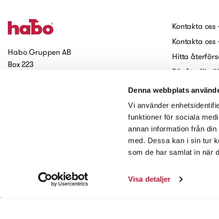
Kontakta oss 
Kontakta oss 
Habo Gruppen AB
Hitta återförs
Box 223
För återförsä
551 14 Jönköping
Jobba på H
Denna webbplats använde
Prenumerera på vårt nyhetsbrev
Cookies
Vi använder enhetsidentifie
Tillgänglighets
funktioner för sociala medi
annan information från din
Kontakta oss
med. Dessa kan i sin tur k
som de har samlat in när d
Visa detaljer