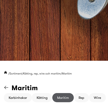
Sortiment
Kätting, rep, wire och maritim
Maritim
Gå till kategorin "Kätting, rep
Maritim
Karbinhakar
Kätting
Maritim
Rep
Wire