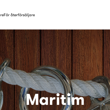
are
För återförsäljare
Maritim