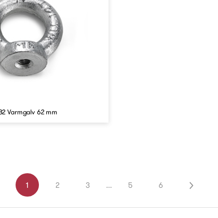
82 Varmgalv 62 mm
1
2
3
...
5
6