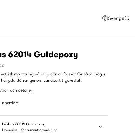
Sverige
us 62014 Guldepoxy
62
etrisk montering på innerdörrar. Passar för såväl höger-
rhängda dörrar genom vändbart tryckesfall.
tion och detaljer
: Innerdörr
Låshus 62014 Guldepoxy
Levereras i: Konsumentförpackning