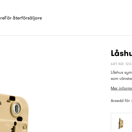
are
För återförsäljare
Låsh
ART.NR: 123
Låshus symm
som vänste
Mer informa
Avsedd för 