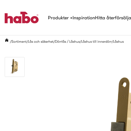
Produkter
+
Inspiration
Hitta återförsälj
Sortiment
Lås och säkerhet
Dörrlås / Låshus
Låshus till innerdörr
Låshus