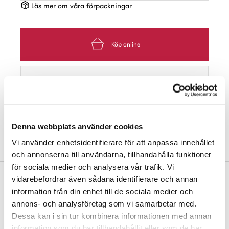
Läs mer om våra förpackningar
Köp online
Hitta Butik
Denna webbplats använder cookies
Produktbeskrivning
Vi använder enhetsidentifierare för att anpassa innehållet
och annonserna till användarna, tillhandahålla funktioner
för sociala medier och analysera vår trafik. Vi
vidarebefordrar även sådana identifierare och annan
Brytskydd av rostfritt stål, T-profil. Passar både höger- och
information från din enhet till de sociala medier och
vänsterhängda dörrar. Längd 280 mm. Bredd brytskyddsplån 30
annons- och analysföretag som vi samarbetar med.
mm. Rekommenderas om spalten mellan dörrblad och karm är
Dessa kan i sin tur kombinera informationen med annan
större än 7 mm. Levereras inklusive skruv.
information som du har tillhandahållit eller som de har