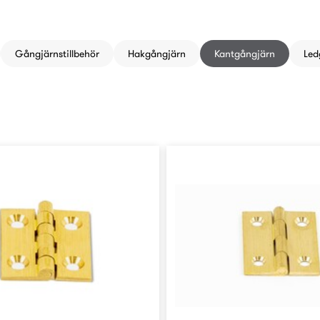
Gångjärnstillbehör
Hakgångjärn
Kantgångjärn
Led