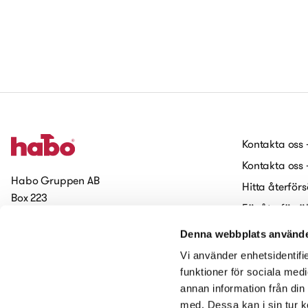
Kontakta oss 
Kontakta oss 
Habo Gruppen AB
Hitta återförs
Box 223
För återförsä
551 14 Jönköping
Jobba på H
Denna webbplats använde
Prenumerera på vårt nyhetsbrev
Cookies
Vi använder enhetsidentifie
Tillgänglighets
funktioner för sociala medi
annan information från din
Kontakta oss
med. Dessa kan i sin tur k