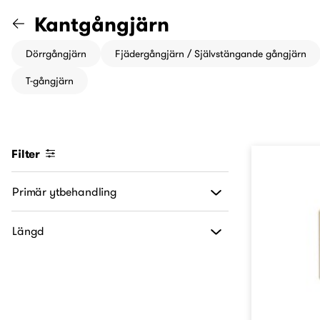
Gå till kategorin "Gångjärn"
Kantgångjärn
Dörrgångjärn
Fjädergångjärn / Självstängande gångjärn
T-gångjärn
Filter
Primär ytbehandling
Längd