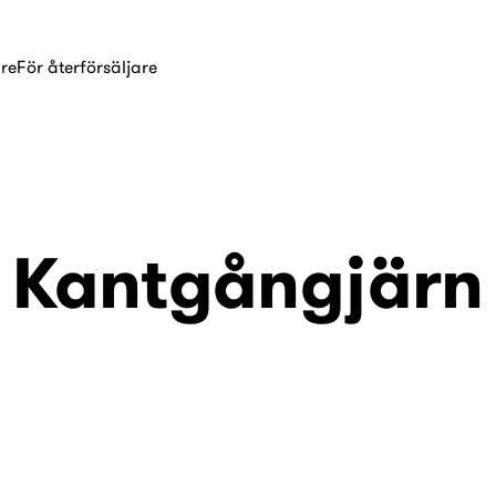
are
För återförsäljare
Kantgångjärn