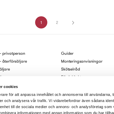
1
2
– privatperson
Guider
– återförsäljare
Monteringsanvisningar
äljare
Skötselråd
ljare
För Arkitekter
abo
FAQ
r cookies
Digitala broschyrer
rare för att anpassa innehållet och annonserna till användarna, t
redogörelse
er och analysera vår trafik. Vi vidarebefordrar även sådana ident
 enhet till de sociala medier och annons- och analysföretag som
ombinera informationen med annan information som du har tillhand