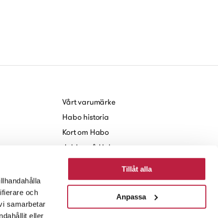
Vårt varumärke
Habo historia
Kort om Habo
Jobba på Habo
Hållbarhet
Tillåt alla
Nyheter och Press
illhandahålla
ifierare och
Anpassa
 vi samarbetar
ahållit eller