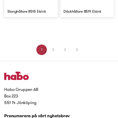
Slanghållare 8515 Elzink
Däckhållare 8519 Elzink
1
2
3
Habo Gruppen AB
Box 223
551 14 Jönköping
Prenumerera på vårt nyhetsbrev