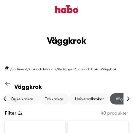
Väggkrok
Sortiment
Krok och hängare
Redskapshållare och krokar
Väggkrok
Gå till kategorin "Redskapshållare och kr
Väggkrok
Cykelkrokar
Takkrokar
Universalkrokar
Väggkrok
Filter
40 produkter