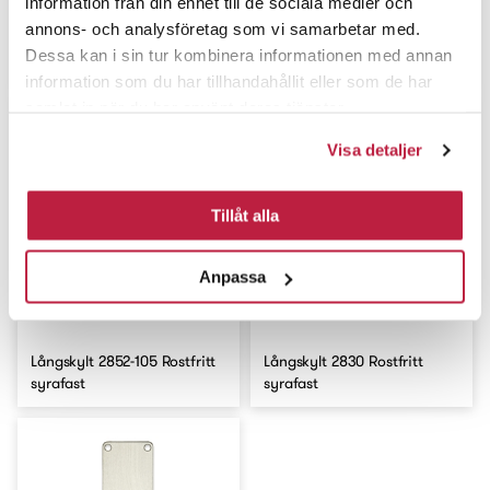
information från din enhet till de sociala medier och
annons- och analysföretag som vi samarbetar med.
Långskylt 2831-105 Rostfritt
Långskylt 2834-105 Rostfritt
Dessa kan i sin tur kombinera informationen med annan
syrafast
syrafast
information som du har tillhandahållit eller som de har
samlat in när du har använt deras tjänster.
Visa detaljer
Tillåt alla
Anpassa
Långskylt 2852-105 Rostfritt
Långskylt 2830 Rostfritt
syrafast
syrafast