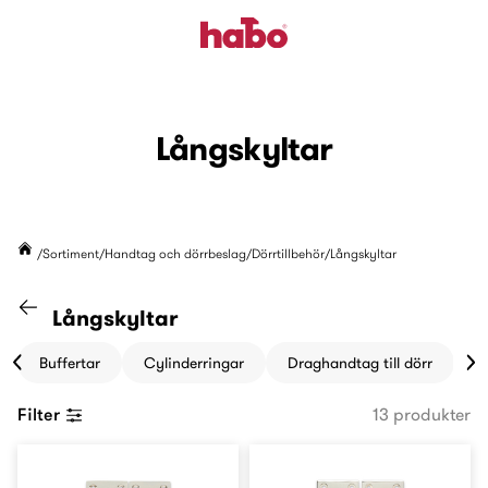
Långskyltar
Sortiment
Handtag och dörrbeslag
Dörrtillbehör
Långskyltar
Gå till kategorin "Dörrtillbehör"
Långskyltar
Buffertar
Cylinderringar
Draghandtag till dörr
D
Filter
13 produkter